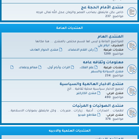
منتدى الأمام الحجة عج
خاص بكل مايتعلق بصاحب العصر والزمان عجل الله تعالى فرجه
مواضيع:
237
المنتديات العامة
المنتدى العام
للمواضيع العامة و ليس لها قسم مختص بالمنتدى ... هنا مكانها
المشرف:
ايتام علي
منتديات فرعية:
ركن اقلام الاعضاء
،
منتدى الحوار الهادف
مواضيع:
1299
معلومات وثقافه عامه
منتديات فرعية:
علم الفلك
،
التراث وأيام أول
،
معالم وعلماء
،
منتدى السياحة والسفر
مواضيع:
234
منتدى الاخبار العالمية والسياسية
لجميع الاخبار سياسية محلية ثقافية .. الخ
منتدى فرعي:
منتدى الكاركتير
مواضيع:
490
منتدى الصوتيات و المرئيات
لطميات .. اصدارات .. أدعية .. زيارات ..منبريات .. وكل مايتعلق بصوتيات الاسلامية...
منتدى فرعي:
مقاطع فيديو
مواضيع:
376
المنتديات العلمية والادبيه