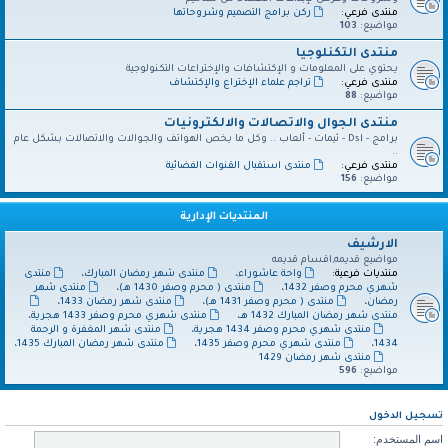
منتدى فرعي:
ركن برامج التصميم وشروحاتها
مواضيع:
103
منتدى التكنلوجيا
يحتوي على المعلومات و الإكتشافات والإختراعات التكنولوجية
منتدى فرعي:
تراجم علماء الإختراع والإكتشاف
مواضيع:
88
منتدى الجوال والاتصالات والالكترونيات
برامج - Dsl - ثيمات - ألعاب .. وكل ما يخص الهواتف والجوالات والاتصالات بشكل عام
..
منتدى فرعي:
منتدى استقبال القنوات الفضائية
مواضيع:
156
المنتديات الإدارية
الارشيف
مواضيع قديمه,اقسام قديمه
منتديات فرعية:
واحة عاشوراء
،
منتدى شهر رمضان المبارك
،
منتدى
شهري محرم وصفر 1432
،
منتدى ( محرم وصفر 1430 هـ)
،
منتدى شهر
رمضان
،
منتدى ( محرم وصفر 1431 هـ)
،
منتدى شهر رمضان 1433
،
منتدى شهر رمضان المبارك 1432 هـ
،
منتدى شهري محرم وصفر 1433 هجرية
،
منتدى شهري محرم وصفر 1434 هجرية
،
منتدى شهر المغفرة و الرحمة
1434
،
منتدى شهري محرم وصفر 1435
،
منتدى شهر رمضان المبارك 1435
،
منتدى شهر رمضان 1429
مواضيع:
596
تسجيل الدخول
اسم المستخدم: