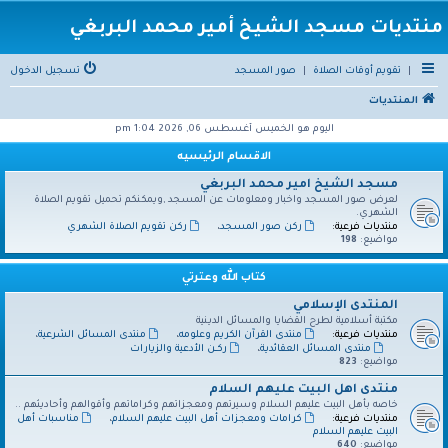
منتديات مسجد الشيخ أمير محمد البربغي
|
تقويم أوقات الصلاة
|
صور المسجد
تسجيل الدخول
المنتديات
اليوم هو الخميس أغسطس 06, 2026 1:04 pm
الاقسام الرئيسيه
مسجد الشيخ امير محمد البربغي
لعرض صور المسجد واخبار ومعلومات عن المسجد ,ويمكنكم تحميل تقويم الصلاة
الشهري.
منتديات فرعية:
ركن صور المسجد
،
ركن تقويم الصلاة الشهري
مواضيع:
198
كتاب الله وعترتي
المنتدى الإسلامي
مكتبة أسلامية لطرح القضايا والمسائل الدينية
منتديات فرعية:
منتدى القرآن الكريم وعلومه
،
منتدى المسائل الشرعية
،
منتدى المسائل العقائدية
،
ركــن الأدعية والزيارات
مواضيع:
823
منتدى اهل البيت عليهم السلام
خاصه بأهل البيت عليهم السلام وسيرتهم ومعجزاتهم وكراماتهم وأقوالهم وأحاديثهم ..
منتديات فرعية:
كرامات ومعجزات أهل البيت عليهم السلام
،
مناسبات أهل
البيت عليهم السلام
مواضيع:
640