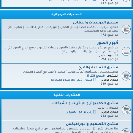
مواضيع:
747
المنتديات الترفيهية
منتدى الترحيبات والتهاني
منتدى الترحيب بالأعضاء الجدد وتبادل التهاني والتبريكات , قدم إهداءاتك و تهانيك لمن
تحب في كافة المناسبات.
مواضيع:
172
ألبوم الصور
مواضيع غريبة و عجيبه وحقائق مخفية بالصور وملفات الفديو و جميع انواع الصور التي لا
تمي للقسم معين الفن والنحت والرسم الخ.
المشرف:
حيدر
مواضيع:
251
منتدى التسلية والمرح
فرفشة،تسالي،نكت،ألغاز،ألعاب،مقالب،أضحك وألعب مع أعضاء المنتدى
المشرف:
شموع التفاؤل
منتدى فرعي:
منتدى الأنمي والرسوم المتحركة
مواضيع:
239
المنتديات التقنية
منتدى الكمبيوتر و الإنترنت والشبكات
كمبيوتر .. انترنت
منتدى فرعي:
ركن برامج الكمبيوتر
مواضيع:
232
منتدى التصميم والجرافيكس
هنا سوف يكون كل شئ عن التصميم والجرافيكس ، من برامج جديدة وملحقات
وشروحات وعرض لإبداعات الاعضاء من تصاميم