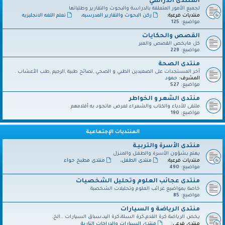
المنتدى الدراسي
لجميع الأمور المتعلقة بالدراسة والبحوث والتقارير وطلباتها
منتديات فرعية:
ركن البحوث والتقارير المدرسيه
،
تعلم اللغه الانجليزيه
مواضيع:
125
القصص والحكايات
كل مايخص القصص والعبر
مواضيع:
229
منتدى الصحة
آخر المستجدات على الصعيدين الطبي و الصحي ,نصائح طبية ,الرجيم ,طب الأعشاب .
المشرف:
حمود
مواضيع:
527
منتدى الشعر و الخواطر
ملتقى للأدباء والكتاب والشعراء لعرض ماتجود به أقلامهم
مواضيع:
190
المنتديات الإجتماعية
منتدى الأسرة والتربيـة
يهتم بشؤون الأسرة والطفـل والمنـزل
منتديات فرعية:
منتدى الطفل
،
منتدى مطبخ حواء
مواضيع:
490
منتدى عجائب العلوم وتحليل الشخصيات
خاصة بمواضيع غرائب العلوم وتحليلات الشخصية
مواضيع:
85
منتدى الرياضة و السيارات
يخص الرياضة كرة القدم،كرة السلة،كرة اليد،سباق السيارات ..الخ.
منتدى فرعي:
منتدى السيارات والدراجات النارية