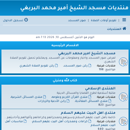
منتديات مسجد الشيخ أمير محمد البربغي
|
تقويم أوقات الصلاة
|
صور المسجد
تسجيل الدخول
المنتديات
اليوم هو الاثنين أغسطس 10, 2026 7:13 am
الاقسام الرئيسيه
مسجد الشيخ امير محمد البربغي
لعرض صور المسجد واخبار ومعلومات عن المسجد ,ويمكنكم تحميل تقويم الصلاة
الشهري.
منتديات فرعية:
ركن صور المسجد
،
ركن تقويم الصلاة الشهري
مواضيع:
198
كتاب الله وعترتي
المنتدى الإسلامي
مكتبة أسلامية لطرح القضايا والمسائل الدينية
منتديات فرعية:
منتدى القرآن الكريم وعلومه
،
منتدى المسائل الشرعية
،
منتدى المسائل العقائدية
،
ركــن الأدعية والزيارات
مواضيع:
823
منتدى اهل البيت عليهم السلام
خاصه بأهل البيت عليهم السلام وسيرتهم ومعجزاتهم وكراماتهم وأقوالهم وأحاديثهم ..
منتديات فرعية:
كرامات ومعجزات أهل البيت عليهم السلام
،
مناسبات أهل
البيت عليهم السلام
مواضيع:
640