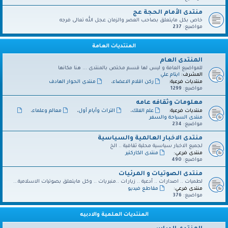
منتدى الأمام الحجة عج
خاص بكل مايتعلق بصاحب العصر والزمان عجل الله تعالى فرجه
مواضيع:
237
المنتديات العامة
المنتدى العام
للمواضيع العامة و ليس لها قسم مختص بالمنتدى ... هنا مكانها
المشرف:
ايتام علي
منتديات فرعية:
ركن اقلام الاعضاء
،
منتدى الحوار الهادف
مواضيع:
1299
معلومات وثقافه عامه
منتديات فرعية:
علم الفلك
،
التراث وأيام أول
،
معالم وعلماء
،
منتدى السياحة والسفر
مواضيع:
234
منتدى الاخبار العالمية والسياسية
لجميع الاخبار سياسية محلية ثقافية .. الخ
منتدى فرعي:
منتدى الكاركتير
مواضيع:
490
منتدى الصوتيات و المرئيات
لطميات .. اصدارات .. أدعية .. زيارات ..منبريات .. وكل مايتعلق بصوتيات الاسلامية...
منتدى فرعي:
مقاطع فيديو
مواضيع:
376
المنتديات العلمية والادبيه