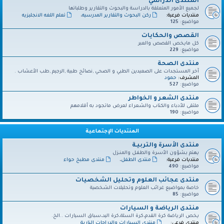
المنتدى الدراسي
لجميع الأمور المتعلقة بالدراسة والبحوث والتقارير وطلباتها
منتديات فرعية:
ركن البحوث والتقارير المدرسيه
،
تعلم اللغه الانجليزيه
مواضيع:
125
القصص والحكايات
كل مايخص القصص والعبر
مواضيع:
229
منتدى الصحة
آخر المستجدات على الصعيدين الطبي و الصحي ,نصائح طبية ,الرجيم ,طب الأعشاب .
المشرف:
حمود
مواضيع:
527
منتدى الشعر و الخواطر
ملتقى للأدباء والكتاب والشعراء لعرض ماتجود به أقلامهم
مواضيع:
190
المنتديات الإجتماعية
منتدى الأسرة والتربيـة
يهتم بشؤون الأسرة والطفـل والمنـزل
منتديات فرعية:
منتدى الطفل
،
منتدى مطبخ حواء
مواضيع:
490
منتدى عجائب العلوم وتحليل الشخصيات
خاصة بمواضيع غرائب العلوم وتحليلات الشخصية
مواضيع:
85
منتدى الرياضة و السيارات
يخص الرياضة كرة القدم،كرة السلة،كرة اليد،سباق السيارات ..الخ.
منتدى فرعي:
منتدى السيارات والدراجات النارية