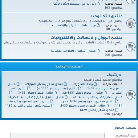
منتدى فرعي:
ركن برامج التصميم وشروحاتها
مواضيع:
103
منتدى التكنلوجيا
يحتوي على المعلومات و الإكتشافات والإختراعات التكنولوجية
منتدى فرعي:
تراجم علماء الإختراع والإكتشاف
مواضيع:
88
منتدى الجوال والاتصالات والالكترونيات
برامج - Dsl - ثيمات - ألعاب .. وكل ما يخص الهواتف والجوالات والاتصالات بشكل عام
..
منتدى فرعي:
منتدى استقبال القنوات الفضائية
مواضيع:
156
المنتديات الإدارية
الارشيف
مواضيع قديمه,اقسام قديمه
منتديات فرعية:
واحة عاشوراء
،
منتدى شهر رمضان المبارك
،
منتدى
شهري محرم وصفر 1432
،
منتدى ( محرم وصفر 1430 هـ)
،
منتدى شهر
رمضان
،
منتدى ( محرم وصفر 1431 هـ)
،
منتدى شهر رمضان 1433
،
منتدى شهر رمضان المبارك 1432 هـ
،
منتدى شهري محرم وصفر 1433 هجرية
،
منتدى شهري محرم وصفر 1434 هجرية
،
منتدى شهر المغفرة و الرحمة
1434
،
منتدى شهري محرم وصفر 1435
،
منتدى شهر رمضان المبارك 1435
،
منتدى شهر رمضان 1429
مواضيع:
596
تسجيل الدخول
اسم المستخدم: