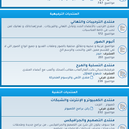
مواضيع:
747
المنتديات الترفيهية
منتدى الترحيبات والتهاني
منتدى الترحيب بالأعضاء الجدد وتبادل التهاني والتبريكات , قدم إهداءاتك و تهانيك لمن
تحب في كافة المناسبات.
مواضيع:
172
ألبوم الصور
مواضيع غريبة و عجيبه وحقائق مخفية بالصور وملفات الفديو و جميع انواع الصور التي لا
تمي للقسم معين الفن والنحت والرسم الخ.
المشرف:
حيدر
مواضيع:
251
منتدى التسلية والمرح
فرفشة،تسالي،نكت،ألغاز،ألعاب،مقالب،أضحك وألعب مع أعضاء المنتدى
المشرف:
شموع التفاؤل
منتدى فرعي:
منتدى الأنمي والرسوم المتحركة
مواضيع:
239
المنتديات التقنية
منتدى الكمبيوتر و الإنترنت والشبكات
كمبيوتر .. انترنت
منتدى فرعي:
ركن برامج الكمبيوتر
مواضيع:
232
منتدى التصميم والجرافيكس
هنا سوف يكون كل شئ عن التصميم والجرافيكس ، من برامج جديدة وملحقات
وشروحات وعرض لإبداعات الاعضاء من تصاميم