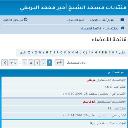
منتديات مسجد الشيخ أمير محمد البربغي
|
تقويم أوقات الصلاة
|
صور المسجد
تسجيل الدخول
المنتديات
قائمة الأعضاء
قائمة الأعضاء
الكل
A
B
C
D
E
F
G
H
I
J
K
L
M
N
O
P
Q
R
S
T
U
V
W
X
Y
Z
أخرى
صفحة
1
من
192
192
5
4
3
2
التالي
1
…
3821 مستخدمًا
اسم المستخدم
الرتبة،اسم المستخدم
بربغي
مشاركات
4173
اشترك في
الخميس سبتمبر 28, 2006 3:20 am
الرتبة،اسم المستخدم
أبوقاسم
مشاركات
33
اشترك في
الخميس سبتمبر 28, 2006 3:34 am
الرتبة،اسم المستخدم
مراقب