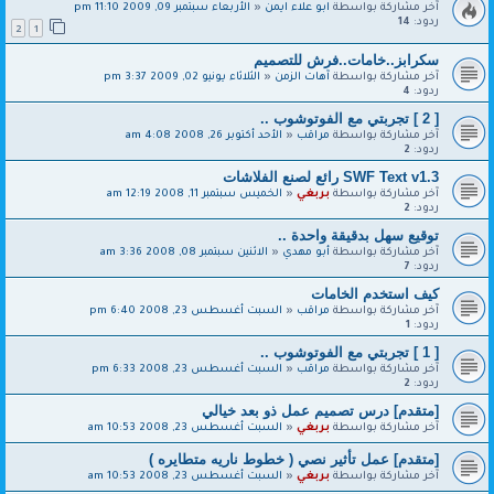
آخر مشاركة بواسطة
ابو علاء ايمن
«
الأربعاء سبتمبر 09, 2009 11:10 pm
ردود:
14
2
1
سكرابز..خامات..فرش للتصميم
آخر مشاركة بواسطة
آهات الزمن
«
الثلاثاء يونيو 02, 2009 3:37 pm
ردود:
4
[ 2 ] تجربتي مع الفوتوشوب ..
آخر مشاركة بواسطة
مراقب
«
الأحد أكتوبر 26, 2008 4:08 am
ردود:
2
SWF Text v1.3 رائع لصنع الفلاشات
آخر مشاركة بواسطة
بربغي
«
الخميس سبتمبر 11, 2008 12:19 am
ردود:
2
توقيع سهل بدقيقة واحدة ..
آخر مشاركة بواسطة
أبو مهدي
«
الاثنين سبتمبر 08, 2008 3:36 am
ردود:
7
كيف استخدم الخامات
آخر مشاركة بواسطة
مراقب
«
السبت أغسطس 23, 2008 6:40 pm
ردود:
1
[ 1 ] تجربتي مع الفوتوشوب ..
آخر مشاركة بواسطة
مراقب
«
السبت أغسطس 23, 2008 6:33 pm
ردود:
2
[متقدم] درس تصميم عمل ذو بعد خيالي
آخر مشاركة بواسطة
بربغي
«
السبت أغسطس 23, 2008 10:53 am
[متقدم] عمل تأثير نصي ( خطوط ناريه متطايره )
آخر مشاركة بواسطة
بربغي
«
السبت أغسطس 23, 2008 10:53 am