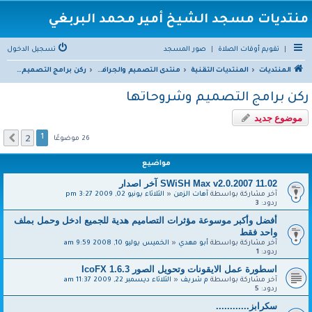
منتديات مسجد الشيخ أمير محمد البربغي
|
تقويم أوقات الصلاة
|
صور المسجد
تسجيل الدخول
المنتديات
المنتديات التقنية
منتدى التصميم والجرافيكس
ركن برامج التصميم وشروحاتها
ركن برامج التصميم وشروحاتها
موضوع جديد
2
التالي
1
26 موضوعًا
مواضيع
SWiSH Max v2.0.2007 11.02 آخر اصدار
آخر مشاركة بواسطة
آهات الزمن
«
الثلاثاء يونيو 02, 2009 3:27 pm
ردود:
3
أفضل وأكبر موسوعة مؤثرات التصاميم هدية للجميع ادخل وحمل بملف
واحد فقط
آخر مشاركة بواسطة
أبو مهدي
«
الخميس يوليو 10, 2008 9:59 am
ردود:
1
اسطورة عمل الايقونات وتحويل الصور IcoFX 1.6.3
آخر مشاركة بواسطة
م شريف
«
الثلاثاء ديسمبر 22, 2009 11:37 am
ردود:
5
سكرابز............