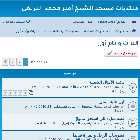
منتديات مسجد الشيخ أمير محمد البربغي
|
تقويم أوقات الصلاة
|
صور المسجد
تسجيل الدخول
المنتديات
المنتديات العامة
معلومات وثقافه عامه
التراث وأيام أول
التراث وأيام أول
موضوع جديد
3
2
التالي
1
44 موضوعًا
مواضيع
مكتبة الأمثال الشعبية
آخر مشاركة بواسطة
أبو مهدي
«
الأحد يوليو 06, 2008 10:32 pm
ردود:
42
5
4
3
2
1
اول علبة ببسي
آخر مشاركة بواسطة
المجهول
«
الثلاثاء أغسطس 31, 2010 4:42 pm
ردود:
4
قصة مثل (اللي استحوا ماتوا)
آخر مشاركة بواسطة
مراقب
«
السبت إبريل 03, 2010 4:37 am
ردود:
2
تسريحات الرجل والمرأة قديما