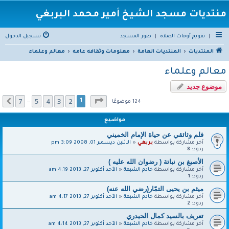
منتديات مسجد الشيخ أمير محمد البربغي
|
تقويم أوقات الصلاة
|
صور المسجد
تسجيل الدخول
المنتديات
المنتديات العامة
معلومات وثقافه عامه
معالم وعلماء
معالم وعلماء
موضوع جديد
صفحة
1
من
7
7
5
4
3
2
التالي
1
…
124 موضوعًا
مواضيع
فلم وثائقي عن حياة الإمام الخميني
آخر مشاركة بواسطة
بربغي
«
الاثنين ديسمبر 01, 2008 3:09 pm
ردود:
8
الأصبغ بن نباتة ( رضوان الله عليه )
آخر مشاركة بواسطة
خادم الشيعة
«
الأحد أكتوبر 27, 2013 4:19 am
ردود:
1
ميثم بن يحيى التمّار(رضي الله عنه)
آخر مشاركة بواسطة
خادم الشيعة
«
الأحد أكتوبر 27, 2013 4:17 am
ردود:
2
تعريف بالسيد كمال الحيدري
آخر مشاركة بواسطة
خادم الشيعة
«
الأحد أكتوبر 27, 2013 4:14 am