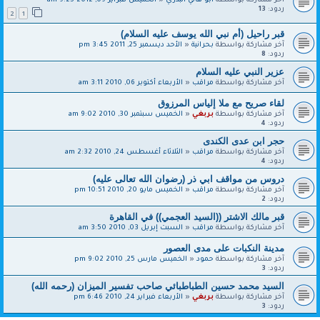
آخر مشاركة بواسطة
أبو هاني البدري
«
الخميس فبراير 09, 2012 9:25 am
ردود:
13
2
1
قبر راحيل (أم نبي الله يوسف عليه السلام)
آخر مشاركة بواسطة
بحرانية
«
الأحد ديسمبر 25, 2011 3:45 pm
ردود:
8
عزير النبي عليه السلام
آخر مشاركة بواسطة
مراقب
«
الأربعاء أكتوبر 06, 2010 3:11 am
لقاء صريح مع ملا إلياس المرزوق
آخر مشاركة بواسطة
بربغي
«
الخميس سبتمبر 30, 2010 9:02 am
ردود:
4
حجر ابن عدى الكندى
آخر مشاركة بواسطة
مراقب
«
الثلاثاء أغسطس 24, 2010 2:32 am
ردود:
4
دروس من مواقف ابي ذر (رضوان الله تعالى عليه)
آخر مشاركة بواسطة
مراقب
«
الخميس مايو 20, 2010 10:51 pm
ردود:
2
قبر مالك الاشتر ((السيد العجمي)) في القاهرة
آخر مشاركة بواسطة
مراقب
«
السبت إبريل 03, 2010 3:50 am
مدينة النكبات على مدى العصور
آخر مشاركة بواسطة
حمود
«
الخميس مارس 25, 2010 9:02 pm
ردود:
3
السيد محمد حسين الطباطبائي صاحب تفسير الميزان (رحمه الله)
آخر مشاركة بواسطة
بربغي
«
الأربعاء فبراير 24, 2010 6:46 pm
ردود:
3