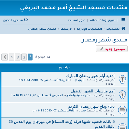
منتديات مسجد الشيخ أمير محمد البربغي
|
تقويم أوقات الصلاة
|
صور المسجد
تسجيل الدخول
المنتديات
المنتديات الإدارية
الارشيف
منتدى شهر رمضان
منتدى شهر رمضان
موضوع جديد
4
3
2
التالي
1
64 موضوعًا
مواضيع
أدعية أيام شهر رمضان المبارك
آخر مشاركة بواسطة
...|زمردة|...
«
الأربعاء أغسطس 25, 2010 6:54 am
ردود:
4
أهم مناسبات الشهر الفضيل
آخر مشاركة بواسطة
رافضية وافتخر
«
الخميس أغسطس 20, 2009 10:19 pm
ردود:
2
دعاء وداع شهر رمضان الكريم
آخر مشاركة بواسطة
حمود
«
الثلاثاء سبتمبر 07, 2010 9:32 pm
ردود:
3
5 باقات قدسية تلقيها فرقة (وعد السماء) في مهرجان يوم القدس 25
بالبلاد القديم