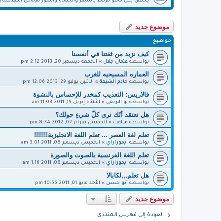
يختص بكل ماهو مرتبط بالسفر والحملاة والصور للأماكن المقدسة و
موضوع جديد
مواضيع
كيف نزيد من ثقتنا في أنفسنا
بواسطة
عثمان جلال
»
الجمعة ديسمبر 20, 2013 2:12 pm
العماره المسيحيه للغرب
بواسطة
خادم الشيعة
»
الاثنين يوليو 29, 2013 12:06 pm
فالاريس: التعذيب كمخدر للإحساس بالنشوة
بواسطة
نو البربغي
»
الثلاثاء إبريل 19, 2011 11:03 am
هل تعتقد أنّك ترى كلّ شيءٍ حولك؟
بواسطة
مراقب
»
الخميس فبراير 02, 2012 8:34 pm
تعلم لغة العصر ... تعلم اللغة الانجليزية!!!!!!!
بواسطة
ايموراراي
»
الخميس ديسمبر 08, 2011 3:01 am
تعلم اللغة الفرنسية بالصوت والصورة
بواسطة
ايموراراي
»
الخميس ديسمبر 08, 2011 1:16 am
هل تعلم,,,لكابالا
بواسطة
أبو حسن
»
الأحد مايو 01, 2011 10:56 pm
موضوع جديد
العودة إلى فهرس المنتدى