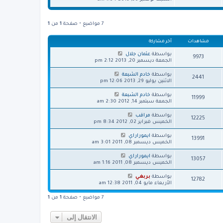
ش
خ
ه
ة
ا
ر
د
ر
م
آ
ك
ش
7 مواضيع • صفحة
1
من
1
خ
ة
ا
ر
ر
م
مشاهدات
آخر مشاركة
ك
ش
ة
ا
بواسطة
عثمان جلال
9973
ر
الجمعة ديسمبر 20, 2013 2:12 pm
ك
ة
بواسطة
خادم الشيعة
2441
الاثنين يوليو 29, 2013 12:06 pm
بواسطة
خادم الشيعة
11999
الجمعة سبتمبر 14, 2012 2:30 am
بواسطة
مراقب
12225
الخميس فبراير 02, 2012 8:34 pm
بواسطة
ايموراراي
13991
الخميس ديسمبر 08, 2011 3:01 am
بواسطة
ايموراراي
13057
الخميس ديسمبر 08, 2011 1:16 am
بواسطة
بربغي
12782
الأربعاء مايو 04, 2011 12:38 am
7 مواضيع • صفحة
1
من
1
الانتقال إلى