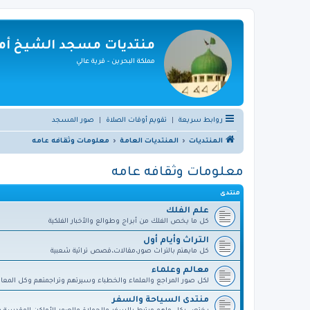
منتديات مسجد الشيخ أمي
مملكة البحرين - قرية عالي
روابط سريعة
|
تقويم أوقات الصلاة
|
صور المسجد
المنتديات
المنتديات العامة
معلومات وثقافه عامه
معلومات وثقافه عامه
منتدى
علم الفلك
كل ما يخص الفلك من أبراج وطوالع والأخبار الفلكية
التراث وأيام أول
كل مايهتم بالتراث صور،مقالات،قصص تراثية شعبية
معالم وعلماء
لكل صور المراجع والعلماء والخطباء وسيرتهم وتراجمتهم وكل المعال
منتدى السياحة والسفر