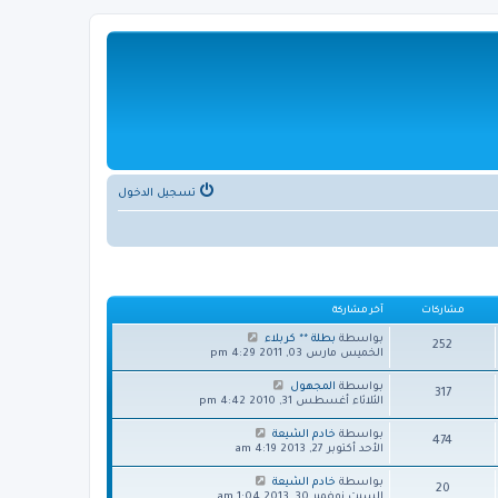
تسجيل الدخول
مشاركات
آخر مشاركة
ش
بواسطة
بطلة ** كربلاء
252
ا
الخميس مارس 03, 2011 4:29 pm
ه
د
ش
بواسطة
المجهول
317
آ
ا
الثلاثاء أغسطس 31, 2010 4:42 pm
خ
ه
ر
د
ش
بواسطة
خادم الشيعة
م
474
آ
ا
الأحد أكتوبر 27, 2013 4:19 am
ش
خ
ه
ا
ر
د
ش
ر
بواسطة
خادم الشيعة
م
20
آ
ا
ك
السبت نوفمبر 30, 2013 1:04 am