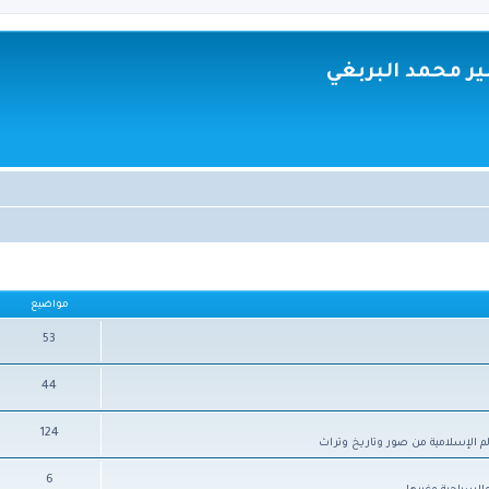
ر محمد البربغي
مواضيع
53
44
124
م الإسلامية من صور وتاريخ وتراث
6