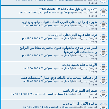
آخر مشاركة بواسطة
الصادق الأمين
«
السبت نوفمبر 07, 2009 10:32 pm
ردود:
9
:::جديد على نايل سات قناة Maktoob TV:::
آخر مشاركة بواسطة
زهورالشوق
«
الجمعة أكتوبر 16, 2009 12:23 pm
ردود:
9
ظهر مؤخرا تردد على العرب السات قنوات ميلودي وفتوى
آخر مشاركة بواسطة
ايتام علي
«
السبت سبتمبر 12, 2009 1:01 pm
ردود:
2
تردد قناة غنوة الجديدعلى النايل سات
آخر مشاركة بواسطة
ايتام علي
«
السبت سبتمبر 12, 2009 12:55 pm
ردود:
2
اصراحه راحه زي مايقولون فنون ماقصرت معانا من البرامج
والمسلسلات الي تعرضها
آخر مشاركة بواسطة
ايتام علي
«
السبت سبتمبر 12, 2009 12:53 pm
ردود:
2
الاوحد .. قناة شيعية جديدة
آخر مشاركة بواسطة
ايتام علي
«
السبت سبتمبر 12, 2009 12:50 pm
ردود:
2
أول فضائية نسائية مائة بالمائة ترفع شعار "للمنتقبات فقط
آخر مشاركة بواسطة
ايتام علي
«
السبت سبتمبر 12, 2009 12:47 pm
ردود:
2
شيفرات القنوات الرياضية
آخر مشاركة بواسطة
أسامة المسلم
«
السبت أغسطس 15, 2009 10:03 pm
ردود:
2
:: قناة الانوار 2 :: التردد ..
آخر مشاركة بواسطة
عبدالزهراء
«
الخميس مايو 14, 2009 1:02 pm