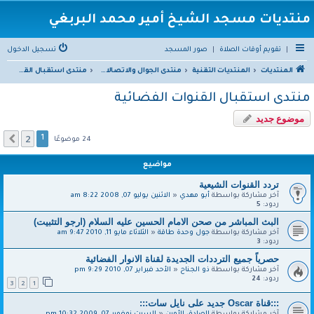
منتديات مسجد الشيخ أمير محمد البربغي
|
تقويم أوقات الصلاة
|
صور المسجد
تسجيل الدخول
المنتديات
المنتديات التقنية
منتدى الجوال والاتصالات والالكترونيات
منتدى استقبال القنوات الفضائية
منتدى استقبال القنوات الفضائية
موضوع جديد
2
التالي
1
24 موضوعًا
مواضيع
تردد القنوات الشيعية
آخر مشاركة بواسطة
أبو مهدي
«
الاثنين يوليو 07, 2008 8:22 am
ردود:
5
البث المباشر من صحن الامام الحسين عليه السلام (ارجو التثبيت)
آخر مشاركة بواسطة
جول وحدة طاقة
«
الثلاثاء مايو 11, 2010 9:47 am
ردود:
3
حصرياً جميع الترددات الجديدة لقناة الانوار الفضائية
آخر مشاركة بواسطة
ذو الجناح
«
الأحد فبراير 07, 2010 9:29 pm
ردود:
24
3
2
1
:::قناة Oscar جديد على نايل سات:::