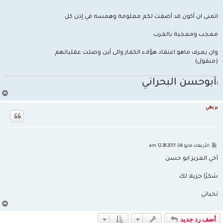
اتمنى ان أكون قد أضفت لكم معلومة وهمسه في إذن كل
معجب ومعجبة بالغرب
وان يعرف ماهو اعتقاد هؤلاء الكفار والى أين وصلت عقلياتهم
(منقول)
أ
بوحسن البحراني
ا
أ
ع
ل
بربغي
ى
م
الأربعاء مايو 04, 2011 12:38 am
ش
ا
أخي العزيز ابو حسن
ر
ك
ة
شكرًا جزيلا لك
تحياتي
أ
ع
ل
أضف رد جديد