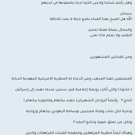
وهل رأيتم شبابنا ولاعبي الكره لدينا يضعونها في ايديهم
سبحان
الله هل اصبح بهذا الغباء نضع خيط لا يمت للاناقة
والجمال بصلة فقط لمجرد
التقليد ولا نعلم ماذا تعني
ومن الفنانين المشهورين
المعتنقين لهذا المذهب ومن الدعاة له المطربة الأمريكية اليهودية الديانة
( مادونا ) والتي أثارت زوبعة إعلامية قبل سنتين عندما ذهبت إلى إسرائيل
للحج !! .. وأيضاً الزوجان الشهيران( ديفيد بيكهام وفكتوريا بيكهام )
وتحية لكل شاب وفتاة معجبين بوسامة اليهودي بيكهام وزوجته
ولكل من تعلق صورة وتتابع أخباره !! .
وهناك أيضاً مطربة المراهقين وملهمة الفتيات المراهقات والذين