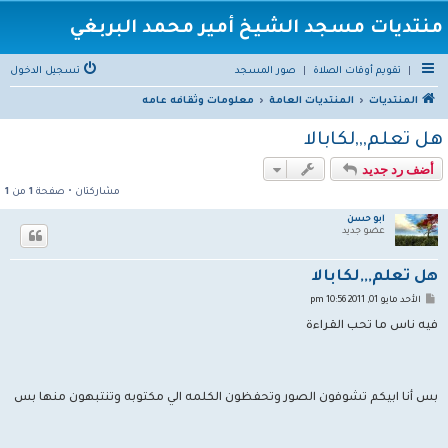
منتديات مسجد الشيخ أمير محمد البربغي
|
تقويم أوقات الصلاة
|
صور المسجد
تسجيل الدخول
المنتديات
المنتديات العامة
معلومات وثقافه عامه
هل تعلم,,,لكابالا
أضف رد جديد
مشاركتان • صفحة
1
من
1
أبو حسن
عضو جديد
هل تعلم,,,لكابالا
م
الأحد مايو 01, 2011 10:56 pm
ش
ا
فيه ناس ما تحب القراءة
ر
ك
ة
بس أنا ابيكم تشوفون الصور وتحفظون الكلمه الي مكتوبه وتنتبهون منها بس