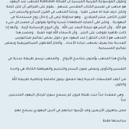
وتقول الموسوعة العربية الميسرة أن القبالة Kabbalah كمذهب عند اليهود ..
هو مذهب في تفسير الكتاب المقدس عندهم .. يقوم على افتراض أن لكل كلمة
ولكل حرف فيه له معنى خفيا .. ونشأ المذهب في القرن السابع واستمر حتى
القرن الثامن عشر الميلادي .. وهو محاولة ترمى إلى إدخال روح مستحدثة في
اليهودية .. ولكن لقي أنصاره اضطهادا شديدا وكانوا يقولون أن مصدر كل شيء
هو الله .. وأن الشر هو نتيجة البعد عن الله .. وأن الروح الإنسانية أزلية .. وأنها إذا
كانت طاهرة تفوقت على الشر .. وأن لأسماء الله قوة خفية .. ومصدر هذا
المذهب هو [ كتاب الخلق ] عند اليهود مع دخول بعض تعاليم فبثاغورس
العددية بما يعرف بمذهب عبادة الأعداد .. وأفكار أفلاطون الميتافيزيقية وبعض
تعاليم المسيحية ..
وأتباع هذا المذهب يؤمنون بتناسخ الأرواح .. والمذهب يرسم طريقة عددية في
التفسير والتأويل وبعض فنون السحر والتنجيم والهرطقة الكابالا هي واحدة
من أعقد الفلسفات الدينية إنها تتعمق برموز غامضة وباطنية طبيعة الله
والكون
.. وهي معقدة جداً حيث طيلة قرون لم يسمح سوى للرجال اليهود المتدينين
جداً
ممن يناهزون الأربعين وقد كرّسوا حياتهم في الدين اليهودي يسمح لهم
بدراستها فقط